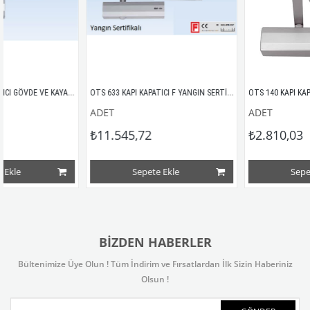
OTS 210 KAPI KAPATICI GÖVDE VE KAYAR KOL TAKIMI
OTS 633 KAPI KAPATICI F YANGIN SERTİFİKALI
OTS 140 KAPI KAPATICI 
ADET
ADET
₺11.545,72
₺2.810,03
Sepete Ekle
Sepete Ekl
BIZDEN HABERLER
Bültenimize Üye Olun ! Tüm İndirim ve Fırsatlardan İlk Sizin Haberiniz
Olsun !