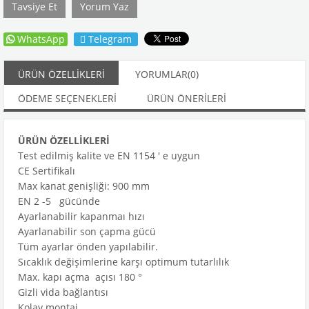
Tavsiye Et
Yorum Yaz
WhatsApp
Telegram
ÜRÜN ÖZELLIKLERI
YORUMLAR
(0)
ÖDEME SEÇENEKLERI
ÜRÜN ÖNERILERI
ÜRÜN ÖZELLİKLERİ
Test edilmiş kalite ve EN 1154 ' e uygun
CE Sertifikalı
Max kanat genişliği: 900 mm
EN 2 -5 gücünde
Ayarlanabilir kapanmaı hızı
Ayarlanabilir son çapma gücü
Tüm ayarlar önden yapılabilir.
Sıcaklık değişimlerine karşı optimum tutarlılık
Max. kapı açma açısı 180 °
Gizli vida bağlantısı
Kolay montaj