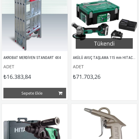
Tükendi
AKÜLÜ AVUÇ TAŞLAMA 115 mm HITACHI
AKROBAT MERDİVEN STANDART 4X4
ADET
ADET
₺16.383,84
₺71.703,26
Sepete Ekle