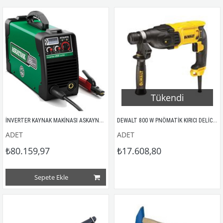
Tükendi
İNVERTER KAYNAK MAKİNASI ASKAYNAK  AS255 
DEWALT 800 W PNÖMATİK KIRICI DELİCİ MATKAP
ADET
ADET
₺80.159,97
₺17.608,80
Sepete Ekle