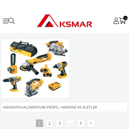
0
ANASAYFA
>
ALÜMINYUM PROFIL
>
MAKINE VE ALETLER
1
2
3
...
5
>