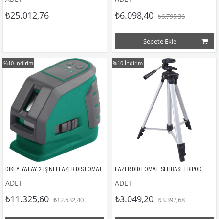
₺25.012,76
₺6.098,40
₺6.795,36
Sepete Ekle
%10
İndirim
%10
İndirim
DİKEY YATAY 2 IŞINLI LAZER DİSTOMAT
LAZER DİDTOMAT SEHBASI TRİPOD
ADET
ADET
₺11.325,60
₺3.049,20
₺12.632,40
₺3.397,68