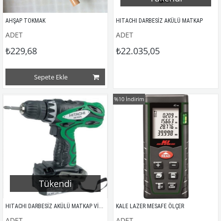
AHŞAP TOKMAK
HITACHI DARBESİZ AKÜLÜ MATKAP
ADET
ADET
₺229,68
₺22.035,05
Sepete Ekle
%10
İndirim
Tükendi
HITACHI DARBESİZ AKÜLÜ MATKAP VİDALAMA 14,4V-1,5AH
KALE LAZER MESAFE ÖLÇER
ADET
ADET