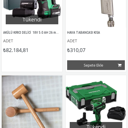
Tükendi
AKÜLÜ KIRICI DELİCİ  18V 5.0 AH 26 mm HITACHI
HAVA TABANCASI KISA
ADET
ADET
₺82.184,81
₺310,07
Sepete Ekle
Tükendi