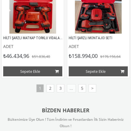
HİLTİ ŞARZLI MATKAP TORKLU VİDALAMA
HİLTİ ŞARZLI MONTAJCI SETİ 
ADET
ADET
₺46.434,96
₺158.994,00
₺51.836,40
₺176.156,64
Sepete Ekle
Sepete Ekle
1
2
3
...
5
>
BIZDEN HABERLER
Bültenimize Üye Olun ! Tüm İndirim ve Fırsatlardan İlk Sizin Haberiniz
Olsun !