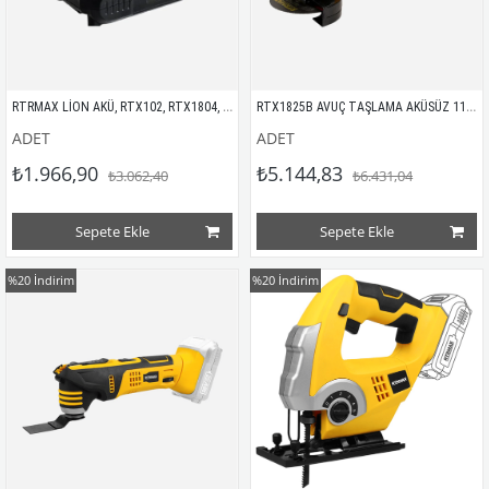
RTRMAX LİON AKÜ, RTX102, RTX1804, RTX1505
RTX1825B AVUÇ TAŞLAMA AKÜSÜZ 115 mm 18V
ADET
ADET
₺1.966,90
₺5.144,83
₺3.062,40
₺6.431,04
Sepete Ekle
Sepete Ekle
%20
İndirim
%20
İndirim