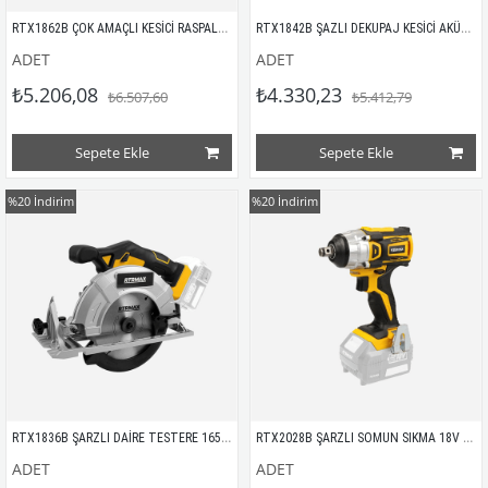
RTX1862B ÇOK AMAÇLI KESİCİ RASPALAMA AKÜSÜZ
RTX1842B ŞAZLI DEKUPAJ KESİCİ AKÜSÜZ
ADET
ADET
₺5.206,08
₺4.330,23
₺6.507,60
₺5.412,79
Sepete Ekle
Sepete Ekle
%20
İndirim
%20
İndirim
RTX1836B ŞARZLI DAİRE TESTERE 165mm 18V AKÜSÜZ
RTX2028B ŞARZLI SOMUN SIKMA 18V 250Nm (KÖMÜRSÜZ)
ADET
ADET