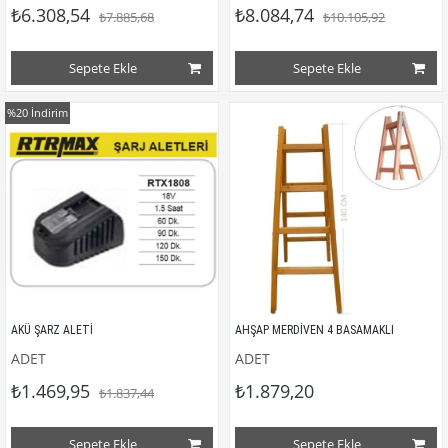
₺6.308,54
₺8.084,74
₺7.885,68
₺10.105,92
Sepete Ekle
Sepete Ekle
%20
İndirim
AKÜ ŞARZ ALETİ 
AHŞAP MERDİVEN 4 BASAMAKLI
ADET
ADET
₺1.469,95
₺1.879,20
₺1.837,44
Sepete Ekle
Sepete Ekle