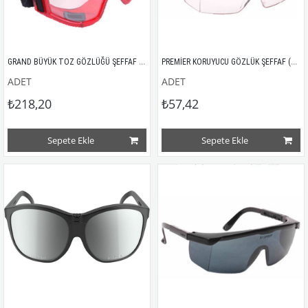
GRAND BÜYÜK TOZ GÖZLÜĞÜ ŞEFFAF TAM KORUMA (S550)
PREMİER KORUYUCU GÖZLÜK ŞEFFAF (S400)
ADET
ADET
₺218,20
₺57,42
Sepete Ekle
Sepete Ekle