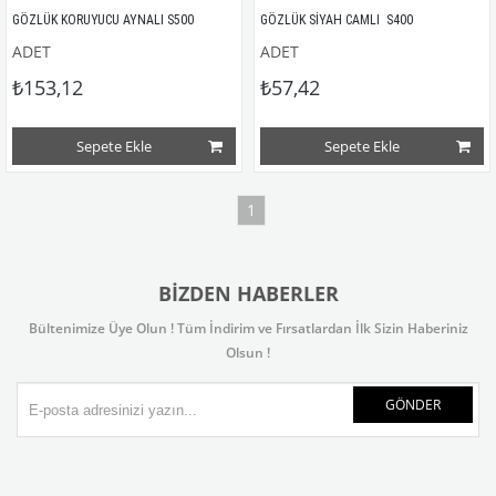
GÖZLÜK KORUYUCU AYNALI S500
GÖZLÜK SİYAH CAMLI  S400
ADET
ADET
₺153,12
₺57,42
Sepete Ekle
Sepete Ekle
1
BIZDEN HABERLER
Bültenimize Üye Olun ! Tüm İndirim ve Fırsatlardan İlk Sizin Haberiniz
Olsun !
GÖNDER