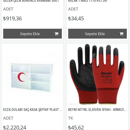
GEZER ÇELİK BURUNLU AYAKKABI SÜET
KULAK TIKACI 1110 İPLİ 3m
ADET
ADET
₺919,36
₺34,45
Sepete Ekle
Sepete Ekle
ECZA DOLABI SAÇ KASA ŞEFFAF PLASTİK KAPAK
BEYBİ NİTRİL ELDİVEN SİYAH - KIRMIZI ZEBRA
ADET
TK
₺2.220,24
₺45,62