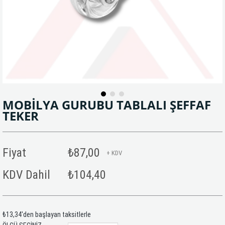
MOBİLYA GURUBU TABLALI ŞEFFAF
TEKER
Fiyat
₺87,00
+ KDV
KDV Dahil
₺104,40
₺13,34
'den başlayan taksitlerle