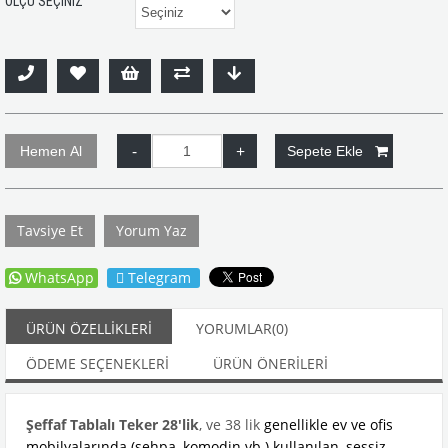
ÖLÇÜ SEÇİNİZ
Tavsiye Et
Yorum Yaz
WhatsApp
Telegram
ÜRÜN ÖZELLIKLERI
YORUMLAR
(0)
ÖDEME SEÇENEKLERI
ÜRÜN ÖNERILERI
Şeffaf Tablalı Teker 28'lik
, ve 38 lik
genellikle ev ve ofis
mobilyalarında (sehpa, komodin vb.) kullanılan, sessiz