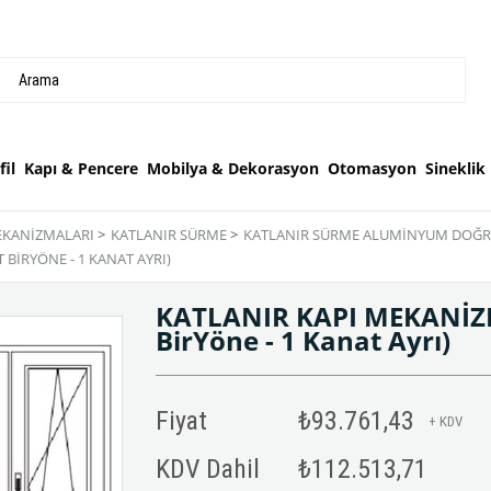
il
Kapı & Pencere
Mobilya & Dekorasyon
Otomasyon
Sineklik
KANIZMALARI
>
KATLANIR SÜRME
>
KATLANIR SÜRME ALUMINYUM DOĞ
BIRYÖNE - 1 KANAT AYRI)
KATLANIR KAPI MEKANİZM
BirYöne - 1 Kanat Ayrı)
Fiyat
₺93.761,43
+ KDV
KDV Dahil
₺112.513,71