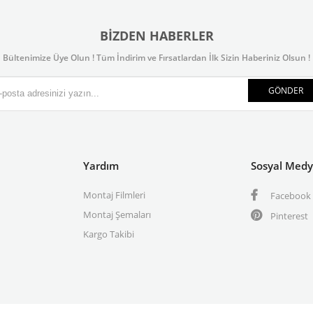
BIZDEN HABERLER
Bültenimize Üye Olun ! Tüm İndirim ve Fırsatlardan İlk Sizin Haberiniz Olsun !
GÖNDER
Yardım
Sosyal Med
Montaj Filmleri
Facebook
Montaj Şemaları
Pinterest
Kargo Takibi