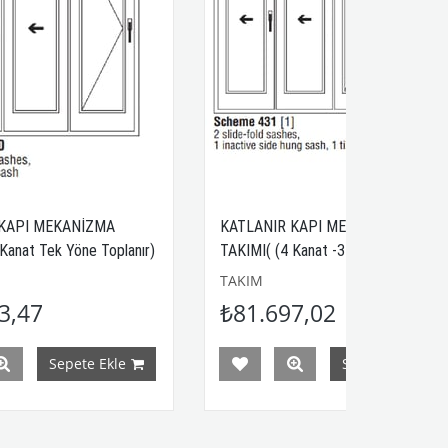
İZMA
KATLANIR KAPI MEKANİZMA
KA
ne Toplanır)
TAKIMI( (4 Kanat -3 Kanat Bir Yöne -
TA
1 Kanat Ayrı)
TAKIM
TA
₺81.697,02
₺
te Ekle
Sepete Ekle