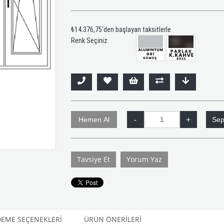
₺14.376,75
'den başlayan taksitlerle
Renk Seçiniz
Tavsiye Et
Yorum Yaz
EME SEÇENEKLERI
ÜRÜN ÖNERILERI