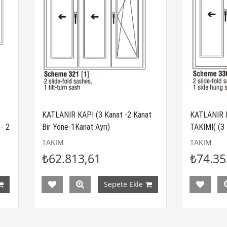
KATLANIR KAPI (3 Kanat -2 Kanat
KATLANIR KAPI MEKAN
Bir Yöne-1Kanat Ayrı)
TAKIMI( (3 Kanat Tek Yö
TAKIM
TAKIM
₺62.813,61
₺74.353,47
Sepete Ekle
Sepe