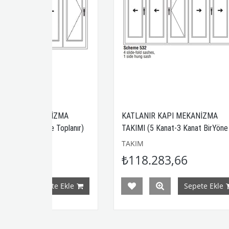
KANİZMA
KATLANIR KAPI MEKANİZMA
öne Toplanır)
TAKIMI (5 Kanat-3 Kanat BirYöne - 2
Kanat AyrıYöne)
TAKIM
₺118.283,66
pete Ekle
Sepete Ekle