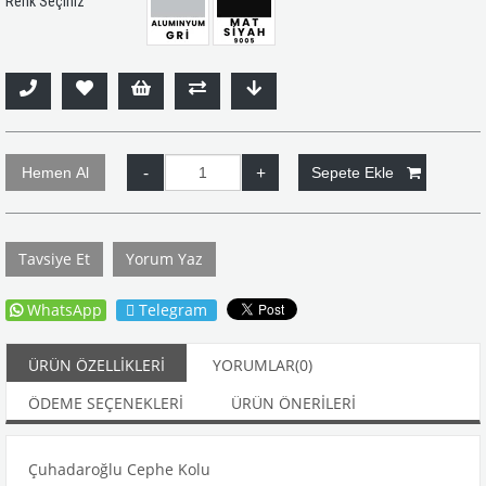
Renk Seçiniz
Tavsiye Et
Yorum Yaz
WhatsApp
Telegram
ÜRÜN ÖZELLIKLERI
YORUMLAR
(0)
ÖDEME SEÇENEKLERI
ÜRÜN ÖNERILERI
Çuhadaroğlu Cephe Kolu