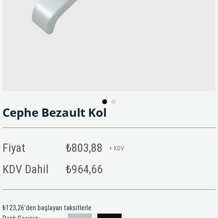
Cephe Bezault Kol
Fiyat
₺803,88
+ KDV
KDV Dahil
₺964,66
₺123,26
'den başlayan taksitlerle